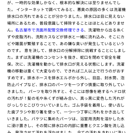
が、一時的な効果しかなく、根本的な解決には至りませんでし
た。 インターネットで調べてみると、悪臭の原因の多くは洗濯機
排水口の汚れであることが分かりました。排水口は目に見えない
場所にあるため、普段意識して掃除することはほとんどありませ
ん。
名古屋市で洗面所配管交換修理できる
、洗濯物から出る糸く
ずや皮脂汚れ、洗剤カスなどが排水と一緒に流れ込み、そこにカ
ビや雑菌が繁殖することで、あの嫌な臭いが発生しているという
のです。 意を決して、排水口の分解掃除に挑戦することにしまし
た。まずは洗濯機のコンセントを抜き、蛇口を閉めて安全を確
保。次に、洗濯機を動かして排水口が見える状態にします。洗濯
機の移動は重くて大変なので、できれば二人以上で行うのがおす
すめです。排水ホースを排水エルボから外し、目皿、封水筒、泡
防止パイプなど、排水口のパーツを一つずつ慎重に取り外してい
きました。 パーツを取り外すと、そこには想像を絶するヘドロ状
の汚れが！髪の毛や糸くずが絡み合い、真っ黒に変色した汚れが
びっしりとこびりついていました。ゴム手袋を着用し、使い古し
た歯ブラシや割り箸を使って、一つ一つ丁寧に汚れをかき出して
いきました。バケツに集めたパーツは、浴室用洗剤を溶かした水
に浸け置きし、その間に排水口の内部に重曹とクエン酸を流し込
み、発泡させて汚れを浮かせました。 全ての汚れをきれいに洗い