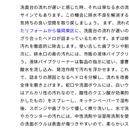
洗面台の流れが遅いと感じた時、それは単なる水の流
サインでもあります。この機会に排水不良を解消する
気持ちの良い空間を取り戻しましょう。 まず、流れ
たリフォームから福岡東区に
、洗面台の流れが遅いの
ざり合ったヘドロが詰まっているためです。まずは排
汚れを徹底的に除去します。使い古した歯ブラシや割
次に、排水口の奥の汚れには、市販の液体パイプクリ
う。液体パイプクリーナーは製品の指示に従い、重曹
酸水を流し込み、発泡作用で汚れを浮かせます。これ
で、詰まりの原因となるヘドロを分解し、流れを改善
全体を磨き上げます。蛇口や洗面ボウルには、白いウ
はアルカリ性の汚れなので、酸性のクエン酸が効果的で
かしたもの）をスプレーし、キッチンペーパーで湿布
後、スポンジや歯ブラシで優しく擦り洗いし、水で洗
やカウンターの汚れには、中性洗剤や浴室用洗剤を使
の洗面ボウルは表面が傷つきやすいので、柔らかいス