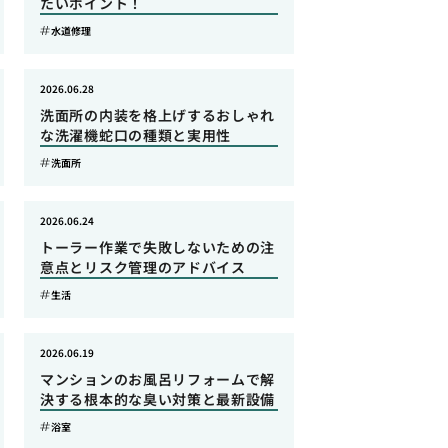
たいポイント！
水道修理
2026.06.28
洗面所の内装を格上げするおしゃれ
な洗濯機蛇口の種類と実用性
洗面所
2026.06.24
トーラー作業で失敗しないための注
意点とリスク管理のアドバイス
生活
2026.06.19
マンションのお風呂リフォームで解
決する根本的な臭い対策と最新設備
浴室