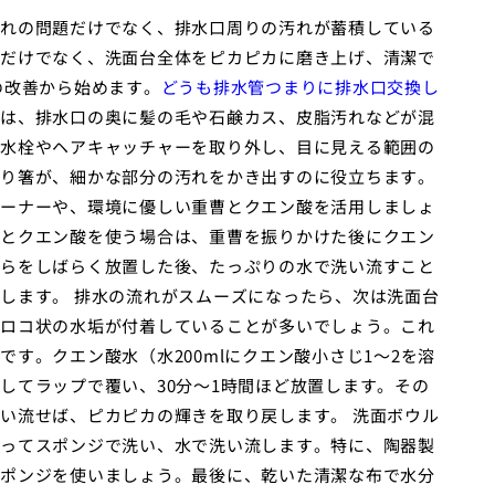
れの問題だけでなく、排水口周りの汚れが蓄積している
だけでなく、洗面台全体をピカピカに磨き上げ、清潔で
の改善から始めます。
どうも排水管つまりに排水口交換し
は、排水口の奥に髪の毛や石鹸カス、皮脂汚れなどが混
水栓やヘアキャッチャーを取り外し、目に見える範囲の
り箸が、細かな部分の汚れをかき出すのに役立ちます。
ーナーや、環境に優しい重曹とクエン酸を活用しましょ
とクエン酸を使う場合は、重曹を振りかけた後にクエン
らをしばらく放置した後、たっぷりの水で洗い流すこと
します。 排水の流れがスムーズになったら、次は洗面台
ロコ状の水垢が付着していることが多いでしょう。これ
す。クエン酸水（水200mlにクエン酸小さじ1〜2を溶
してラップで覆い、30分〜1時間ほど放置します。その
い流せば、ピカピカの輝きを取り戻します。 洗面ボウル
ってスポンジで洗い、水で洗い流します。特に、陶器製
ポンジを使いましょう。最後に、乾いた清潔な布で水分