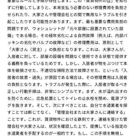
重要なルールと手順が存在します。この「賃貸物件の掟」を知ら
ずに行動してしまうと、本来支払う必要のない修理費用を負担さ
せられたり、大家さんや管理会社との間で無用なトラブルを引き
起こしたりする可能性があります。まず、最も重要な費用負担の
問題ですが、ウォシュレットが「元々部屋に設置されていた設
備」である場合、その経年劣化による自然故障（例えば、内部パ
ッキンの劣化やバルブの故障など）の修理費用は、原則として
「大家さん（貸主）」の負担となります。これは、大家さんが、
入居者に対して、部屋の設備を問題なく使用できる状態で提供す
る義務を負っているためです。しかし、入居者が物をぶつけて本
体を破損させた、不適切な掃除方法で故障させた、といった「入
居者の故意・過失」が原因である場合は、その修理費用は入居者
の負担となります。トラブルが発生した際に、入居者が取るべき
正しい行動手順は、非常にシンプルです。まず、水が溢れ出すの
を防ぐために、応急処置としてトイレの止水栓を閉め、電源プラ
グを抜きます。そして、次にすべきことは、自分で水道業者を探
すことでは断じてなく、「管理会社または大家さんに連絡する」
ことです。これが、賃貸物件における鉄則です。連絡を受けた管
理会社や大家さんは、状況を確認した上で、提携している指定の
水道業者を手配するのが一般的です。もし、この手順を無視し