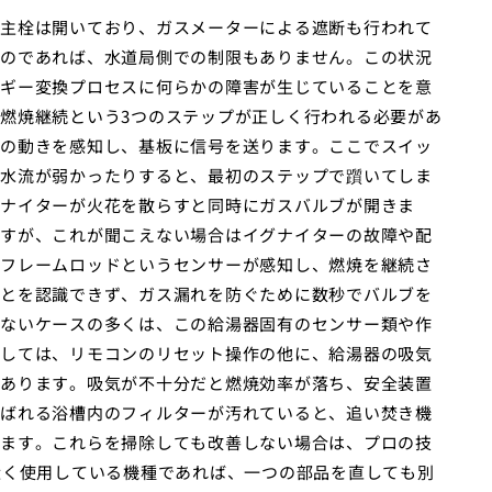
主栓は開いており、ガスメーターによる遮断も行われて
のであれば、水道局側での制限もありません。この状況
ギー変換プロセスに何らかの障害が生じていることを意
燃焼継続という3つのステップが正しく行われる必要があ
の動きを感知し、基板に信号を送ります。ここでスイッ
水流が弱かったりすると、最初のステップで躓いてしま
ナイターが火花を散らすと同時にガスバルブが開きま
すが、これが聞こえない場合はイグナイターの故障や配
フレームロッドというセンサーが感知し、燃焼を継続さ
とを認識できず、ガス漏れを防ぐために数秒でバルブを
ないケースの多くは、この給湯器固有のセンサー類や作
しては、リモコンのリセット操作の他に、給湯器の吸気
あります。吸気が不十分だと燃焼効率が落ち、安全装置
ばれる浴槽内のフィルターが汚れていると、追い焚き機
ます。これらを掃除しても改善しない場合は、プロの技
近く使用している機種であれば、一つの部品を直しても別