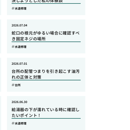
決しようとした私の体験談
水道修理
2026.07.04
蛇口の根元がゆるい場合に確認すべ
き固定ネジの場所
水道修理
2026.07.01
台所の配管つまりを引き起こす油汚
れの正体と対策
台所
2026.06.30
給湯器の下が濡れている時に確認し
たいポイント！
水道修理