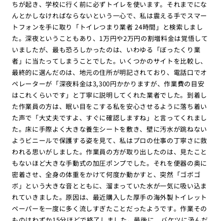
ちが起き、学校に行く前に必ずトイレを使います。それまでにな
んとかしなければならないという一心で、私は震える手でスマー
トフォンを手に取り「トイレつまり業者 24時間」と検索しまし
た。深夜ということもあり、1万円や2万円の割増料金は覚悟して
いましたが、最も恐ろしかったのは、いわゆる「ぼったくり業
者」に当たってしまうことでした。いくつかのサイトを比較し、
最終的に選んだのは、地元の住所が明記されており、電話口でオ
ペレーターが「深夜料金は3,300円かかりますが、作業費の目安
はこれくらいです」と丁寧に説明してくれた業者でした。到着し
た作業員の方は、眠い目をこする私を安心させるように落ち着い
た声で「大丈夫ですよ、すぐに確認しますね」と言ってくれまし
た。床に手際よく大きな養生シートを敷き、壁に汚水が跳ねない
ようビニールで保護する姿を見て、私はプロの仕事の丁寧さに救
われる思いがしました。作業員の方が取り出したのは、見たこと
もないほど大きな手動式の加圧ポンプでした。それを便器の奥に
密着させ、全身の体重をかけて何度か動かすと、突然「ゴボゴ
ボ」という大きな音とともに、溜まっていた水が一気に吸い込ま
れていきました。原因は、最近購入した厚手の海外製トイレット
ペーパーを一度に多く流しすぎたことだったようです。作業その
ものはわずか15分ほどで終了しました。最後に、バケツに汲んだ