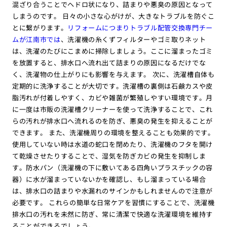
混ざり合うことでヘドロ状になり、詰まりや悪臭の原因となって
しまうのです。 日々の小さな心がけが、大きなトラブルを防ぐこ
とに繋がります。
リフォームにつまりトラブル配管交換専門チー
ムが江南市では
、洗濯機の糸くずフィルターやゴミ取りネット
は、洗濯のたびにこまめに掃除しましょう。ここに溜まったゴミ
を放置すると、排水口へ流れ出て詰まりの原因になるだけでな
く、洗濯物の仕上がりにも影響を与えます。 次に、洗濯槽自体も
定期的に洗浄することが大切です。洗濯槽の裏側は石鹸カスや皮
脂汚れが付着しやすく、カビや雑菌が繁殖しやすい環境です。月
に一度は市販の洗濯槽クリーナーを使って洗浄することで、これ
らの汚れが排水口へ流れるのを防ぎ、悪臭の発生を抑えることが
できます。 また、洗濯機周りの環境を整えることも効果的です。
使用していない時は水道の蛇口を閉めたり、洗濯機のフタを開け
て乾燥させたりすることで、湿気を防ぎカビの発生を抑制しま
す。防水パン（洗濯機の下に敷いてある四角いプラスチックの容
器）に水が溜まっていないかを確認し、もし溜まっている場合
は、排水口の詰まりや水漏れのサインかもしれませんので注意が
必要です。 これらの簡単な日常ケアを習慣にすることで、洗濯機
排水口の汚れを未然に防ぎ、常に清潔で快適な洗濯環境を維持す
ることができるでしょう。